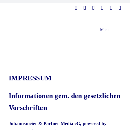
Zum
Inhalt
springen
Menu
Home
Kulturentwicklung
IMPRESSUM
Über mich
Informationen gem. den gesetzlichen
Referenzen
Vorschriften
Podcast
Johannsmeier & Partner Media eG, powered by