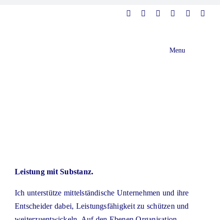
Zum
Inhalt
springen
Menu
Home
Kulturentwicklung
Über mich
Leistung mit Substanz.
Referenzen
Ich unterstütze mittelständische Unternehmen und ihre
Entscheider dabei, Leistungsfähigkeit zu schützen und
Podcast
weiterzuentwickeln. Auf den Ebenen Organisation,