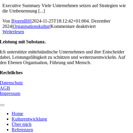
Executive Summary Viele Unternehmen setzen auf Strategien wie
die Umbenennung [...]
Von
BjoernBH
|
2024-11-25T18:12:42+01:00
4. Dezember
für
2024
|
Organisationskultur
|
Kommentare deaktiviert
Mitarbeiterbindung:
Weiterlesen
Drei
Leistung mit Substanz.
übliche
Strategien,
Ich unterstütze mittelständische Unternehmen und ihre Entscheider
die
dabei, Leistungsfähigkeit zu schützen und weiterzuentwickeln. Auf
Sie
den Ebenen Organisation, Führung und Mensch.
unbedingt
vermeiden
Rechtliches
sollten
–
Datenschutz
und
AGB
was
Impressum
wirklich
funktioniert.
Toggle
Navigation
Home
Kulturentwicklung
Über mich
Referenzen