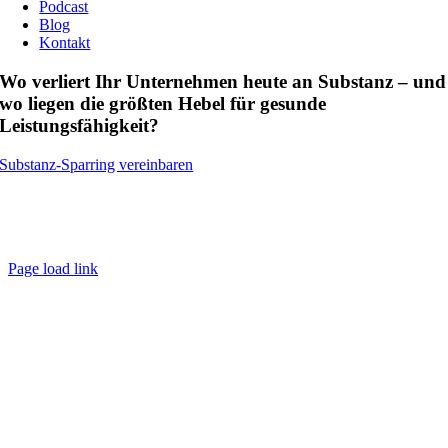
Podcast
Blog
Kontakt
Wo verliert Ihr Unternehmen heute an Substanz – und
wo liegen die größten Hebel für gesunde
Leistungsfähigkeit?
Substanz-Sparring vereinbaren
(c) Copyright Björn Johannesmeier Executive Coach &
Kulturentwicklung Umsetzung:
Webdesign
/
Markenkern
/
Integrale
Business Begleitung
Page load link
Nach
oben