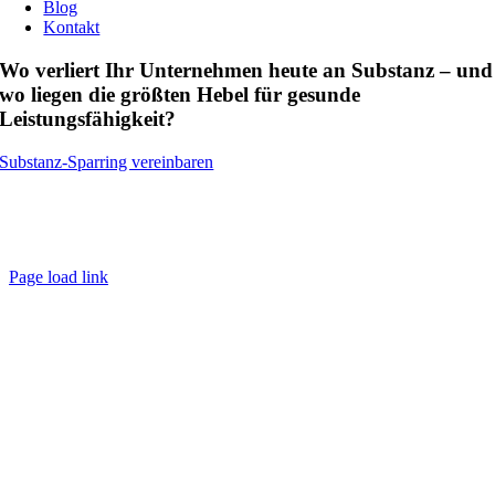
Blog
Kontakt
Wo verliert Ihr Unternehmen heute an Substanz – und
wo liegen die größten Hebel für gesunde
Leistungsfähigkeit?
Substanz-Sparring vereinbaren
(c) Copyright Björn Johannesmeier Executive Coach &
Kulturentwicklung Umsetzung:
Webdesign
/
Markenkern
/
Integrale
Business Begleitung
Page load link
Nach
oben