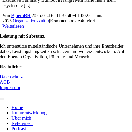
Executive Summary Burnout ist längst kein Randthema mehr –
psychische [...]
Von
BjoernBH
|
2025-01-16T11:32:40+01:00
22. Januar
für
2025
|
Organisationskultur
|
Kommentare deaktiviert
Burnout-
Weiterlesen
sicheres
Leistung mit Substanz.
Unternehmen
–
Ich unterstütze mittelständische Unternehmen und ihre Entscheider
Nachhaltige
dabei, Leistungsfähigkeit zu schützen und weiterzuentwickeln. Auf
Prävention
den Ebenen Organisation, Führung und Mensch.
durch
Unternehmenskultu
Rechtliches
Datenschutz
AGB
Impressum
Toggle
Navigation
Home
Kulturentwicklung
Über mich
Referenzen
Podcast