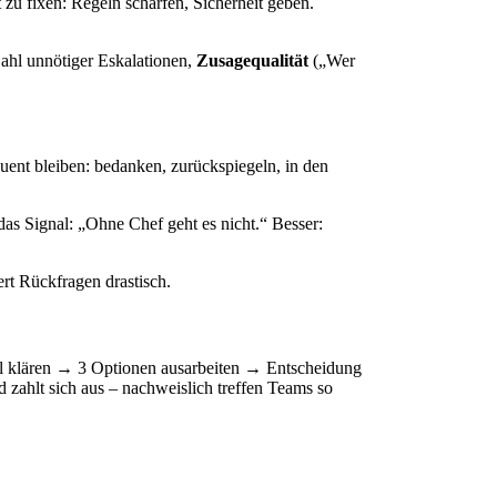
 zu fixen: Regeln schärfen, Sicherheit geben.
ahl unnötiger Eskalationen,
Zusagequalität
(„Wer
uent bleiben: bedanken, zurückspiegeln, in den
das Signal: „Ohne Chef geht es nicht.“ Besser:
ert Rückfragen drastisch.
iel klären → 3 Optionen ausarbeiten → Entscheidung
 zahlt sich aus – nachweislich treffen Teams so