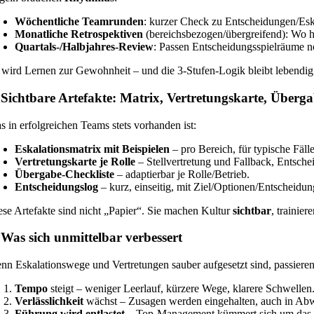
Wöchentliche Teamrunden
: kurzer Check zu Entscheidungen/Es
Monatliche Retrospektiven
(bereichsbezogen/übergreifend): Wo ha
Quartals-/Halbjahres-Review
: Passen Entscheidungsspielräume n
 wird Lernen zur Gewohnheit – und die 3-Stufen-Logik bleibt lebendig
 Sichtbare Artefakte: Matrix, Vertretungskarte, Überg
s in erfolgreichen Teams stets vorhanden ist:
Eskalationsmatrix mit Beispielen
– pro Bereich, für typische Fälle
Vertretungskarte je Rolle
– Stellvertretung und Fallback, Entsch
Übergabe-Checkliste
– adaptierbar je Rolle/Betrieb.
Entscheidungslog
– kurz, einseitig, mit Ziel/Optionen/Entscheid
ese Artefakte sind nicht „Papier“. Sie machen Kultur
sichtbar
, trainie
 Was sich unmittelbar verbessert
nn Eskalationswege und Vertretungen sauber aufgesetzt sind, passieren
Tempo
steigt – weniger Leerlauf, kürzere Wege, klarere Schwellen
Verlässlichkeit
wächst – Zusagen werden eingehalten, auch in Ab
Führung wird entlastet
– Top-Management kümmert sich um das, wofü