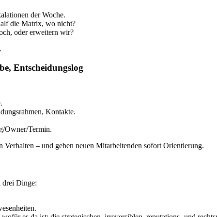
kalationen der Woche.
lf die Matrix, wo nicht?
och, oder erweitern wir?
.
abe, Entscheidungslog
.
eidungsrahmen, Kontakte.
ung/Owner/Termin.
ren Verhalten – und geben neuen Mitarbeitenden sofort Orientierung.
 drei Dinge:
.
wesenheiten.
r es da ist: die strategischen, irreversiblen, reputations- und rechts