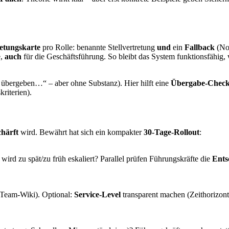
etungskarte
pro Rolle: benannte Stellvertretung
und
ein
Fallback
(Not
e,
auch
für die Geschäftsführung. So bleibt das System funktionsfähig,
 übergeben…“ – aber ohne Substanz). Hier hilft eine
Übergabe-Checkl
riterien).
härft
wird. Bewährt hat sich ein kompakter
30-Tage-Rollout
:
ird zu spät/zu früh eskaliert? Parallel prüfen Führungskräfte die
Ents
/Team-Wiki). Optional:
Service-Level
transparent machen (Zeithorizont