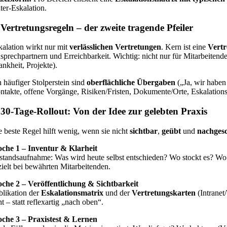
ter-Eskalation.
 Vertretungsregeln – der zweite tragende Pfeiler
kalation wirkt nur mit
verlässlichen Vertretungen
. Kern ist eine
Vertr
sprechpartnern und Erreichbarkeit. Wichtig: nicht nur für Mitarbeitend
ankheit, Projekte).
n häufiger Stolperstein sind
oberflächliche Übergaben
(„Ja, wir haben
ntakte, offene Vorgänge, Risiken/Fristen, Dokumente/Orte, Eskalationsk
 30-Tage-Rollout: Von der Idee zur gelebten Praxis
e beste Regel hilft wenig, wenn sie nicht
sichtbar
,
geübt
und
nachgesc
che 1 – Inventur & Klarheit
standsaufnahme: Was wird heute selbst entschieden? Wo stockt es? Wo w
zielt bei bewährten Mitarbeitenden.
che 2 – Veröffentlichung & Sichtbarkeit
blikation der
Eskalationsmatrix
und der
Vertretungskarten
(Intranet
t – statt reflexartig „nach oben“.
che 3 – Praxistest & Lernen