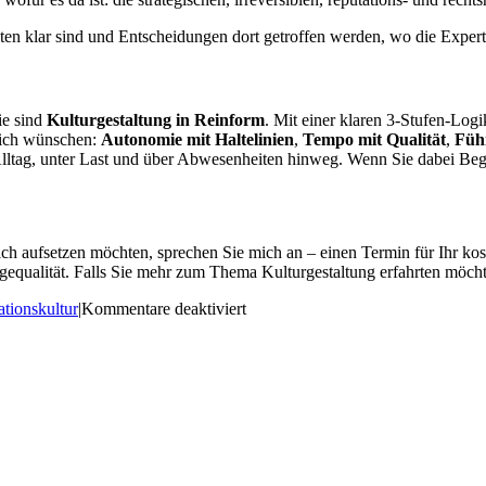
ten klar sind und Entscheidungen dort getroffen werden, wo die Experti
ie sind
Kulturgestaltung in Reinform
. Mit einer klaren 3-Stufen-Log
sich wünschen:
Autonomie mit Haltelinien
,
Tempo mit Qualität
,
Füh
 Alltag, unter Last und über Abwesenheiten hinweg. Wenn Sie dabei Beg
h aufsetzen möchten, sprechen Sie mich an – einen Termin für Ihr kos
agequalität. Falls Sie mehr zum Thema Kulturgestaltung erfahrten möch
für
ationskultur
|
Kommentare deaktiviert
Eskalationswege
&
Vertreterregelungen:
Der
unterschätzte
Kulturhebel