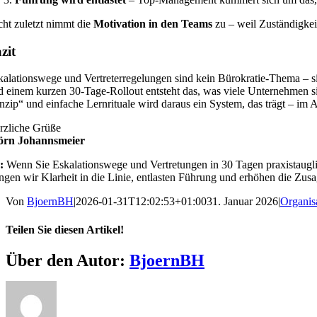
cht zuletzt nimmt die
Motivation in den Teams
zu – weil Zuständigkei
zit
kalationswege und Vertreterregelungen sind kein Bürokratie-Thema – s
d einem kurzen 30-Tage-Rollout entsteht das, was viele Unternehmen 
inzip“ und einfache Lernrituale wird daraus ein System, das trägt – im
rzliche Grüße
örn Johannsmeier
:
Wenn Sie Eskalationswege und Vertretungen in 30 Tagen praxistauglic
ingen wir Klarheit in die Linie, entlasten Führung und erhöhen die Zus
Von
BjoernBH
|
2026-01-31T12:02:53+01:00
31. Januar 2026
|
Organis
Teilen Sie diesen Artikel!
Facebook
X
Reddit
LinkedIn
WhatsApp
Telegram
Tumblr
Pinterest
Vk
Xing
E-
Über den Autor:
BjoernBH
Mail