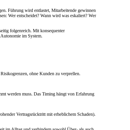
en. Führung wird entlastet, Mitarbeitende gewinnen
lesen: Wer entscheidet? Wann wird was eskaliert? Wer
eitig folgenreich. Mit konsequenter
ie Autonomie im System.
nd Risikogrenzen, ohne Kunden zu verprellen.
stimmt werden muss. Das Timing hängt von Erfahrung
rohender Vertragsrücktritt mit erheblichem Schaden).
rheit im Alltag und verhindern sowohl Über- als auch