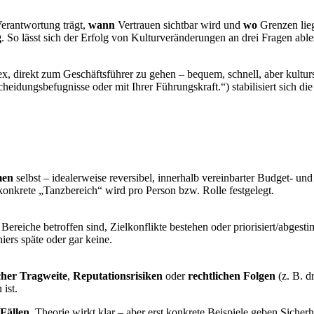
erantwortung trägt,
wann
Vertrauen sichtbar wird und
wo
Grenzen lieg
g
. So lässt sich der Erfolg von Kulturveränderungen an drei Fragen ab
, direkt zum Geschäftsführer zu gehen – bequem, schnell, aber kulturs
heidungsbefugnisse oder mit Ihrer Führungskraft.“) stabilisiert sich d
men
selbst – idealerweise reversibel, innerhalb vereinbarter Budget- u
onkrete „Tanzbereich“ wird pro Person bzw. Rolle festgelegt.
Bereiche betroffen sind, Zielkonflikte bestehen oder priorisiert/abge
ers späte oder gar keine.
scher Tragweite
,
Reputationsrisiken
oder
rechtlichen Folgen
(z. B. d
 ist.
 Fällen
. Theorie wirkt klar – aber erst konkrete Beispiele geben Siche