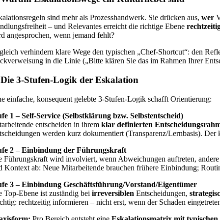
kalationsregeln sind mehr als Prozesshandwerk. Sie drücken aus,
wer
V
ndlungsfreiheit – und Relevantes erreicht die richtige Ebene
rechtzeiti
rd angesprochen, wenn jemand fehlt?
gleich verhindern klare Wege den typischen „Chef-Shortcut“: den Reflex
ckverweisung in die Linie („Bitte klären Sie das im Rahmen Ihrer Entsc
 Die 3-Stufen-Logik der Eskalation
ne einfache, konsequent gelebte 3-Stufen-Logik schafft Orientierung:
ufe 1 – Self-Service (Selbstklärung bzw. Selbstentscheid)
tarbeitende entscheiden in ihrem
klar definierten Entscheidungsrah
tscheidungen werden kurz dokumentiert (Transparenz/Lernbasis). Der k
ufe 2 – Einbindung der Führungskraft
e Führungskraft wird involviert, wenn Abweichungen auftreten, andere 
d Kontext ab: Neue Mitarbeitende brauchen frühere Einbindung; Routini
ufe 3 – Einbindung Geschäftsführung/Vorstand/Eigentümer
e Top-Ebene ist zuständig bei
irreversiblen
Entscheidungen,
strategi
htig: rechtzeitig informieren – nicht erst, wenn der Schaden eingetreten
axisform:
Pro Bereich entsteht eine
Eskalationsmatrix mit typischen