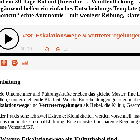
d ein 30-Tage-Rollout (Inventur → Veröffentlichung →
gänzend helfen ein einfaches Entscheidungs-Template 
ortcut“ echte Autonomie – mit weniger Reibung, klare
nleitung
ele Unternehmer und Führungskräfte erleben das gleiche Muster: Ihre L
llen, sondern fehlende Klarheit: Welche Entscheidungen gehören in d
kalationswege
und
Vertreterregelungen
als Hebel, die Kultur, Gesc
 der Praxis sehe ich zwei Extreme: Kleinigkeiten werden vorschnell „
ams und in der Geschäftsführung. Eine robuste, transparente Regelung s
ene Vorstand/GF.
 Warum Eskalationswege ein Kulturhebel sind