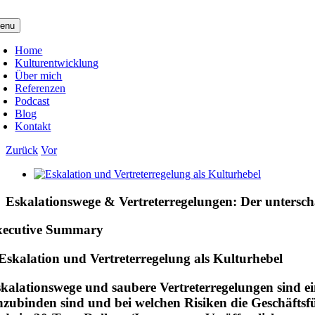
Zum
Inhalt
enu
springen
Home
Kulturentwicklung
Über mich
Referenzen
Podcast
Blog
Kontakt
Zurück
Vor
Zeige
grösseres
Bild
Eskalationswege & Vertreterregelungen: Der untersch
xecutive Summary
kalationswege und saubere Vertreterregelungen sind ein
nzubinden sind und bei welchen Risiken die Geschäftsf