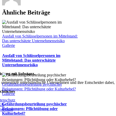
Ähnliche Beiträge
Ausfall von Schlüsselpersonen im Mittelstand:
Das unterschätzte Unternehmensrisiko
Gallerie
Ausfall von Schlüsselpersonen im
Mittelstand: Das unterschätzte
Unternehmensrisiko
istung mit Substanz.
h unterstütze mittelständische Unternehmen und ihre Entscheider dabe
Gefährdungsbeurteilung psychischer
Belastungen: Pflichtübung oder Kulturhebel?
chtliches
Gallerie
tenschutz
Gefährdungsbeurteilung psychischer
GB
Belastungen: Pflichtübung oder
pressum
Kulturhebel?