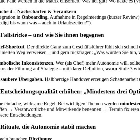
ale Fälle werden in die Matrix einsortiert: Was lief gut? Wo hakte es (
che 4 – Nachschärfen & Verankern
tegration in
Onboarding
, Aufnahme in Regelmeetings (kurzer Review)
ledigt bis wann was – auch in Urlaubszeiten?“).
 Fallstricke – und wie Sie ihnen begegnen
ef-Shortcut.
Der direkte Gang zum Geschäftsführer fühlt sich schnell 
finierten Weg verweisen – und gern rückfragen: „Was würden Sie tun, 
mbolische Inkonsistenzen.
Wer (als Chef) mehr Autonomie will, sollt
kus der Führung auf Strategie – mit klarer Definition,
wann
Stufe 3 wir
saubere Übergaben.
Halbherzige Handover erzeugen Schattenarbeit 
 Entscheidungsqualität erhöhen: „Mindestens drei Opt
ne einfache, wirksame Regel: Bei wichtigen Themen werden
mindeste
effen → Verantwortliche und Mitwirkende benennen → Termin fixier
ssere Entscheidungen.
 Rituale, die Autonomie stabil machen
geln brauchen
Rhythmus
: