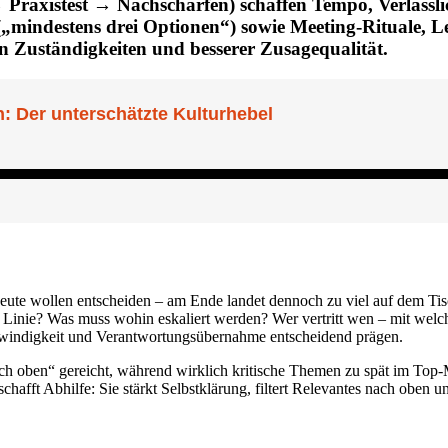
 Praxistest → Nachschärfen) schaffen Tempo, Verlässli
(„mindestens drei Optionen“) sowie Meeting-Rituale, L
n Zuständigkeiten und besserer Zusagequalität.
eute wollen entscheiden – am Ende landet dennoch zu viel auf dem Tis
ie Linie? Was muss wohin eskaliert werden? Wer vertritt wen – mit w
hwindigkeit und Verantwortungsübernahme entscheidend prägen.
nach oben“ gereicht, während wirklich kritische Themen zu spät im T
chafft Abhilfe: Sie stärkt Selbstklärung, filtert Relevantes nach oben