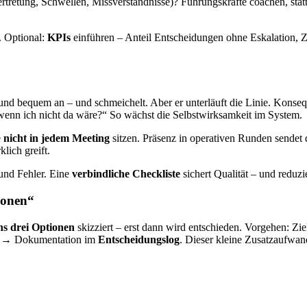
Vertretung, Schwellen, Missverständnisse)? Führungskräfte coachen, statt
. Optional:
KPIs
einführen – Anteil Entscheidungen ohne Eskalation, Z
und bequem an – und schmeichelt. Aber er unterläuft die Linie. Konseq
wenn ich nicht da wäre?“ So wächst die Selbstwirksamkeit im System.
e
nicht in jedem Meeting
sitzen. Präsenz in operativen Runden sendet 
klich greift.
und Fehler. Eine
verbindliche Checkliste
sichert Qualität – und reduzi
ionen“
ns drei Optionen
skizziert – erst dann wird entschieden. Vorgehen: Z
en → Dokumentation im
Entscheidungslog
. Dieser kleine Zusatzaufwand